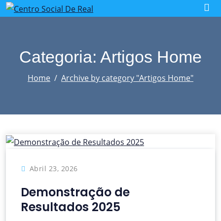
Skip
to
content
Categoria: Artigos Home
Home
Archive by category "Artigos Home"
Abril 23, 2026
Demonstração de
Resultados 2025