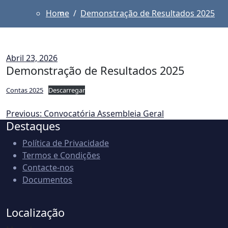
Home
Demonstração de Resultados 2025
Abril 23, 2026
Demonstração de Resultados 2025
Contas 2025
Descarregar
Navegação
Previous:
Convocatória Assembleia Geral
Destaques
de
artigos
Política de Privacidade
Termos e Condições
Contacte-nos
Documentos
Localização