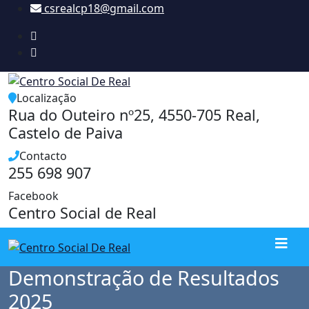
Skip
csrealcp18@gmail.com
to
content
Localização
Rua do Outeiro nº25, 4550-705 Real,
Castelo de Paiva
Contacto
255 698 907
Facebook
Centro Social de Real
Demonstração de Resultados
2025