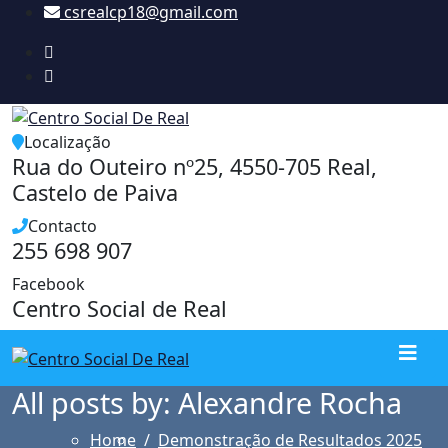
Skip
csrealcp18@gmail.com
to
content
Localização
Rua do Outeiro nº25, 4550-705 Real,
Castelo de Paiva
Contacto
255 698 907
Facebook
Centro Social de Real
All posts by: Alexandre Rocha
Home
Demonstração de Resultados 2025