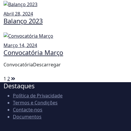
Abril 28, 2024
Balanço 2023
Março 14, 2024
Convocatória Março
ConvocatóriaDescarregar
Paginação
1
2
Destaques
dos
conteúdos
Política de Privacidade
Termos e Condições
Contacte-nos
Documentos