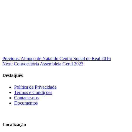
Navegação
Previous:
Almoço de Natal do Centro Social de Real 2016
Next:
Convocatória Assembleia Geral 2023
de
artigos
Destaques
Política de Privacidade
Termos e Condições
Contacte-nos
Documentos
Localização