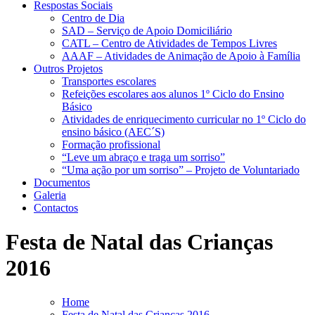
Respostas Sociais
Centro de Dia
SAD – Serviço de Apoio Domiciliário
CATL – Centro de Atividades de Tempos Livres
AAAF – Atividades de Animação de Apoio à Família
Outros Projetos
Transportes escolares
Refeições escolares aos alunos 1º Ciclo do Ensino
Básico
Atividades de enriquecimento curricular no 1º Ciclo do
ensino básico (AEC´S)
Formação profissional
“Leve um abraço e traga um sorriso”
“Uma ação por um sorriso” – Projeto de Voluntariado
Documentos
Galeria
Contactos
Festa de Natal das Crianças
2016
Home
Festa de Natal das Crianças 2016